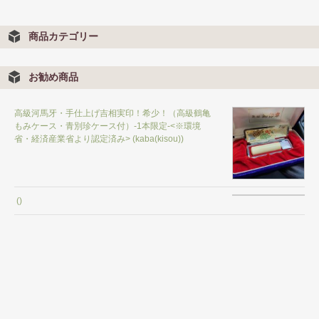
商品カテゴリー
お勧め商品
高級河馬牙・手仕上げ吉相実印！希少！（高級鶴亀
もみケース・青別珍ケース付）-1本限定-<※環境
省・経済産業省より認定済み> (kaba(kisou))
()