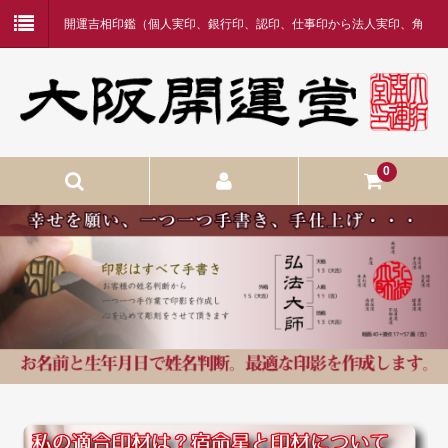
開運吉相印鑑（個人実印、銀行印、認印、仕事印から法人実印、角
印まで）
0
開運手仕上吉相印
開運手仕上実印
開運手仕上認印・仕事印・銀行印
印鑑ができるまで
宿命星と適合印材
カート